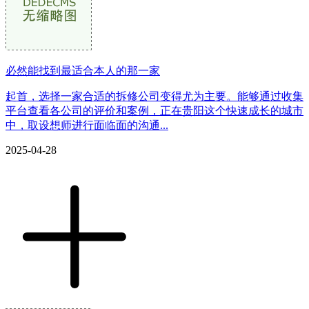
必然能找到最适合本人的那一家
起首，选择一家合适的拆修公司变得尤为主要。能够通过收集
平台查看各公司的评价和案例，正在贵阳这个快速成长的城市
中，取设想师进行面临面的沟通...
2025-04-28