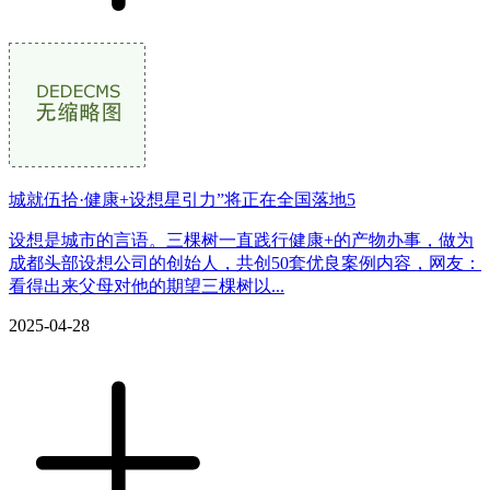
城就伍拾·健康+设想星引力”将正在全国落地5
设想是城市的言语。三棵树一直践行健康+的产物办事，做为
成都头部设想公司的创始人，共创50套优良案例内容，网友：
看得出来父母对他的期望三棵树以...
2025-04-28