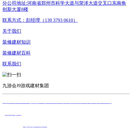
分公司地址:河南省郑州市科学大道与荥泽大道交叉口东南角
创新大厦8楼
联系方式：彭经理（139 3793 0610）
关于我们
装修建材知识
装修建材百科
联系我们
九游会J9游戏建材集团
洛阳市偃师区九游会J9游戏综合利用建材有限公司 版权所有
网站地图
网站建设：
九游会J9游戏