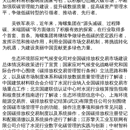
天山材料将积极响应国家号召，以积极心态融入碳市场，不断
加强双碳管理能力建设，提升碳数据质量，提高碳资产管理水
平，争做低碳转型的引领者、推动者、先行者。
吴铁军表示，近年来，海螺集团在“源头减碳、过程降
碳、末端固碳”等方面做出了积极有效的探索，在行业取得多
个首套、首条。海螺集团将继续争做绿色低碳的坚定践行者，
发挥示范和推动作用，利用全国碳市场交易机制，将挑战转化
为机遇，为建设美丽中国贡献更多绿色力量。
生态环境部应对气候变化司对全国碳排放权交易市场建设
总体情况和政策进行了宣贯；国家应对气候变化战略研究和国
际合作中心围绕《碳排放权交易管理暂行条例》立法思路和释
义，以及碳市场制度体系和碳排放数据质量管理进行了解读；
中国建筑材料联合会介绍了水泥行业纳入全国碳排放权交易市
场重点工作；北京国建联信认证中心对水泥行业核算报告指南
和核查技术指南进行了解读；生态环境部信息中心、上海环境
能源交易所、碳排放权登记结算(武汉)有限责任公司分别围绕
全国碳市场管理平台的功能、操作注意事项和操作常见问题，
全国碳排放权交易制度以及系统操作，全国碳排放权注册登记
和配额清缴以及系统操作进行了解读；江苏擎天工业互联网有
限公司介绍了水泥行业数字化碳管理的实践与创新；中材智科