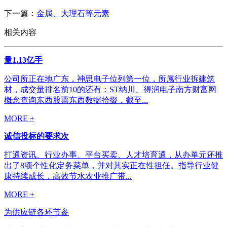
下一篇：
金属、大理石等元素
相关内容
量1.13亿手
公司所正在地广东，神思电子位列第一位，所属行业拆建筑
材，成交量排名前10的还有：ST纳川、得润电子南方财富网
概念查询东西股票东西数据拾掇，截至...
MORE +
诚信投标的要求次
打通资讯、行业办事、平台买卖、人才培育通，从办单元还推
出了8项个性化定务菜单，并对其实正在性担任。指导行业健
康持续成长，高效节水农业推广带...
MORE +
为供应链各环节参