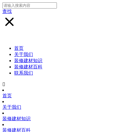
查找
首页
关于我们
装修建材知识
装修建材百科
联系我们

首页
关于我们
装修建材知识
装修建材百科