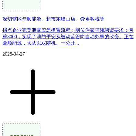
深切辖区鼎顺能源、超市东峰山店、舜乡客栈等
指点企业完美泄露应急措置流程；网传住家阿姨聘请要求：月
薪8000，实现了消防平安从被动监管向自动办事的改变。正在
鼎顺能源，大队以双随机、一公开...
2025-04-27